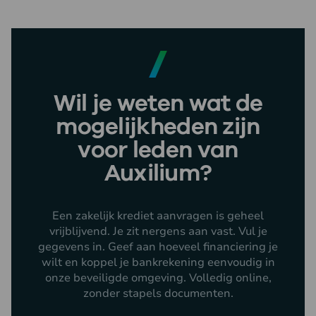
Hoeveel kan jouw klant lenen?
Voor aanvragen tot €250.000 vragen wij om:
Bankafschriften van de afgelopen 12 maanden in
PDF van alle zakelijke rekeningen.
Voor aanvragen vanaf €250.000 vragen wij om:
Wil je weten wat de
Bankafschriften van de afgelopen 12 maanden in
mogelijkheden zijn
PDF van alle zakelijke rekeningen kolommenbalans
lopend boekjaar.
voor leden van
Jaarcijfers van het voorgaand boekjaar.
Auxilium?
Debiteuren- & crediteuren overzicht incl.
ouderdomsanalyse.
Een zakelijk krediet aanvragen is geheel
vrijblijvend. Je zit nergens aan vast. Vul je
gegevens in. Geef aan hoeveel financiering je
wilt en koppel je bankrekening eenvoudig in
onze beveiligde omgeving. Volledig online,
zonder stapels documenten.