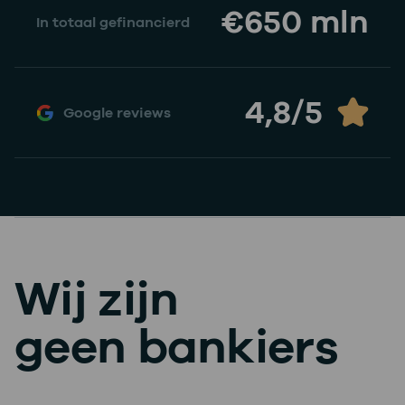
€650 mln
In totaal gefinancierd
4,8/5
Google reviews
Wij zijn
geen bankiers