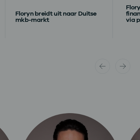
Flor
Floryn breidt uit naar Duitse
fina
mkb-markt
via p