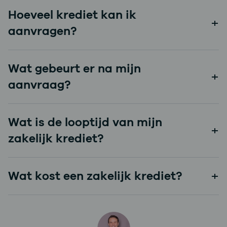
Hoeveel krediet kan ik
krediet aanvragen.
aanvragen?
Wat gebeurt er na mijn
aanvraag?
Ontdek
de hoogte via de Quickscan.
Wat is de looptijd van mijn
zakelijk krediet?
Wat kost een zakelijk krediet?