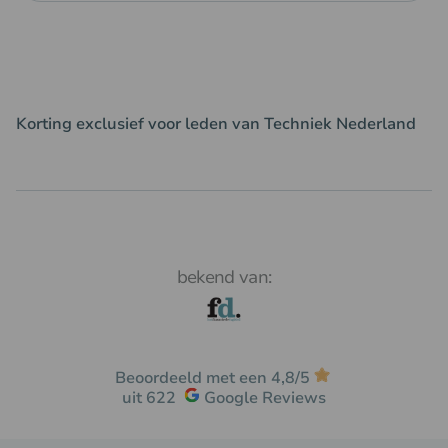
Binnen 24 uur geregeld
Een financiering met een scherpe rente vanaf 4,9%
Korting exclusief voor leden van Techniek Nederland
Sneller dan de bank.
bekend van:
Beoordeeld met een 4,8/5
uit 622
Google Reviews