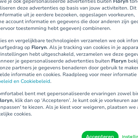
we je ook gepersonaliseerde advertenties buiten
Floryn
ton
iseren deze advertenties op basis van jouw activiteiten. Dit
informatie uit je eerdere bezoeken, opgeslagen voorkeuren,
er als je in het
e account informatie en gegevens die door anderen zijn ge
terstandscodering
 hiervoor toestemming hebt gegeven) combineren.
 Maar steeds meer
kies en vergelijkbare technologieën verzamelen we ook info
es. Ze beoordelen je
 surfgedrag op
Floryn
. Als je tracking van cookies in je appara
en omzet. Dat opent
instellingen hebt uitgeschakeld, verzamelen we deze gege
anneer je gepersonaliseerde advertenties buiten
Floryn
bekij
kans zouden krijgen,
onze partners je gegevens benaderen door gebruik te make
ijf écht kan dragen. Zo
telde informatie en cookies. Raadpleeg voor meer informatie
en pakken.
beleid en Cookiebeleid
.
comfortabel bent met gepersonaliseerde ervaringen zowel bi
loryn
, klik dan op ‘Accepteren’. Je kunt ook je voorkeuren a
npassen’ te kiezen. Als je kiest voor weigeren, plaatsen we 
lijke cookies.
Accepteren
Instell