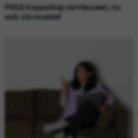
PSD2 koppeling vernieuwen, nu
ook via mobiel!