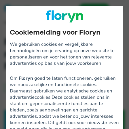
Aanvragen
Home
Blogs
Floryn introduceert nieuwe app
Cookiemelding voor Floryn
Floryn introduceert
We gebruiken cookies en vergelijkbare
technologieën om je ervaring op onze website te
nieuwe app: wat ging
personaliseren en voor het tonen van relevante
hieraan vooraf?
advertenties op basis van jouw voorkeuren.
Om
Floryn
goed te laten functioneren, gebruiken
we noodzakelijke en functionele cookies.
Technology
Daarnaast gebruiken we analytische cookies en
advertentiecookies Deze cookies stellen ons in
staat om gepersonaliseerde functies aan te
bieden, zoals aanbevelingen en gerichte
advertenties, zodat we beter op jouw interesses
kunnen inspelen. Dit geldt ook voor nieuwsbrieven
en meldingen die je van ons kunt ontvangen.