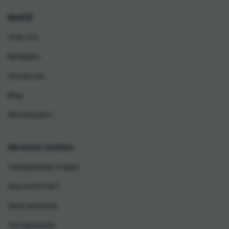
Bedrijf
Over ons
Beleggen
Vacatures
Blog
Whitepapers
Service & contact
Veelgestelde vragen
Hoe werkt het?
Geld opnemen
Terugbetalen