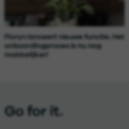
Floryn lanceert nieuwe functie. Het
onboardingproces is nu nog
makkelijker!
Go for it.