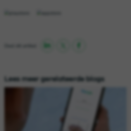

Deel dit artikel

Lees meer gerelateerde blogs