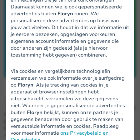
Daarnaast kunnen we je ook gepersonaliseerde
advertenties buiten
Floryn
tonen. We
personaliseren deze advertenties op basis van
jouw activiteiten. Dit houdt in dat we informatie uit
je eerdere bezoeken, opgeslagen voorkeuren,
algemene account informatie en gegevens die
door anderen zijn gedeeld (als je hiervoor
toestemming hebt gegeven) combineren.
Via cookies en vergelijkbare technologieën
verzamelen we ook informatie over je surfgedrag
op
Floryn
. Als je tracking van cookies in je
apparaat of browserinstellingen hebt
K
uitgeschakeld, verzamelen we deze gegevens
en je de Floryn app al? Sinds kort kun je via
niet. Wanneer je gepersonaliseerde advertenties
deze weg altijd en overal geld opnemen van je
buiten
Floryn
bekijkt, kunnen onze partners je
financiering. Ook heb je een financieel overzicht met
gegevens benaderen door gebruik te maken van
je saldo en laatste transacties bij de hand. Software
versleutelde informatie en cookies. Raadpleeg
Engineers Iris Heling-Hanique en Hugo van de Vliert
voor meer informatie
ons Privacybeleid en
vertellen hoe het development team van Floryn de
Cookiebeleid
.