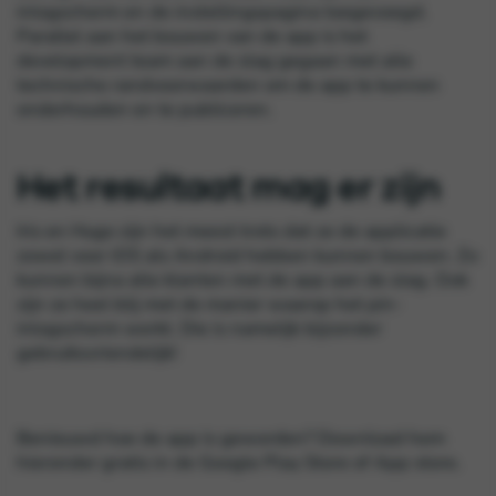
inlogscherm en de instellingspagina toegevoegd.
Parallel aan het bouwen van de app is het
development team aan de slag gegaan met alle
technische randvoorwaarden om de app te kunnen
onderhouden en te publiceren.
Het resultaat mag er zijn
Iris en Hugo zijn het meest trots dat ze de applicatie
zowel voor iOS als Android hebben kunnen bouwen. Zo
kunnen bijna alle klanten met de app aan de slag. Ook
zijn ze heel blij met de manier waarop het pin-
inlogscherm werkt. Die is namelijk bijzonder
gebruiksvriendelijk!
Benieuwd hoe de app is geworden? Download hem
hieronder gratis in de Google Play Store of App store.