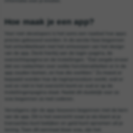
informatie over je krediet.
Hoe maak je een app?
Voor niet-developers is het soms een raadsel hoe apps
precies gebouwd worden. In de eerste fase begonnen
het ontwikkelteam met het ontwerpen van het design
van de app. Denk hierbij aan de login-pagina, de
overzichtspagina en de instellingen. “Dat zorgde ervoor
dat we nadachten over welke functionaliteiten er in de
app zouden komen, en hoe die werkten.” Zo moest er
bepaald worden hoe de loginprocedure werkt, wat er
wel en niet in het overzicht komt en wat er op de
instellingenpagina staat. Nadat dit duidelijk voor ze
was begonnen ze met coderen.
Vervolgens zijn de app-bouwers begonnen met de kern
van de app. Dit is het overzicht waar je als klant al je
transacties kunt bekijken en geld kunt opnemen uit je
lening. Toen dit eenmaal klaar was, zijn het