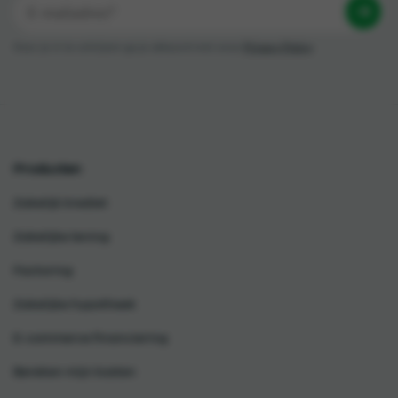
Door je in te schrijven ga je akkoord met onze
Privacy Policy
Producten
Zakelijk krediet
Zakelijke lening
Factoring
Zakelijke hypotheek
E-commerce financiering
Bereken mijn kosten