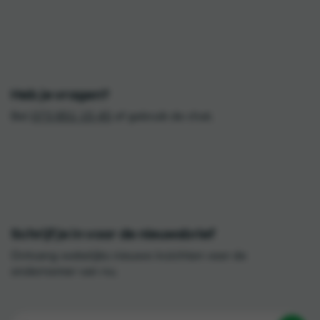
Heb je vragen?
Bel
073 851 15 45
of gebruik de chat.
Schrijf je in voor de nieuwsbrief
Ontvang wekelijks nieuwe inzichten voor de
ondernemer van nu.