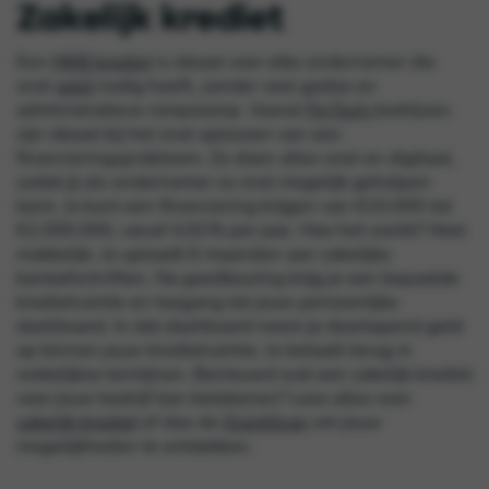
Zakelijk krediet
Een
MKB krediet
is ideaal voor elke ondernemer die
snel
geld
nodig heeft, zonder veel gedoe en
administratieve rompslomp. Vooral
FinTech
bedrijven
zijn ideaal bij het snel oplossen van een
financieringsprobleem. Ze doen alles snel en digitaal,
zodat jij als ondernemer zo snel mogelijk geholpen
bent. Je kunt een financiering krijgen van €10.000 tot
€2.000.000, vanaf 4,91% per jaar. Hoe het werkt? Heel
makkelijk. Je uploadt 6 maanden aan zakelijke
bankafschriften. Na goedkeuring krijg je een bepaalde
kredietruimte en toegang tot jouw persoonlijke
dashboard. In dat dashboard neem je doorlopend geld
op binnen jouw kredietruimte. Je betaalt terug in
wekelijkse termijnen. Benieuwd wat een zakelijk krediet
voor jouw bedrijf kan betekenen? Lees alles over
zakelijk krediet
of doe de
QuickScan
om jouw
mogelijkheden te ontdekken.