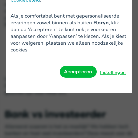
demotiverend proces is met veelal een negatief
resultaat. Sterker nog: “Het is nog moeilijker dan een
Als je comfortabel bent met gepersonaliseerde
jaar geleden. Zo ervaren mkb-ers
het” verklaart Van
ervaringen zowel binnen als buiten
Floryn
, klik
Biesheuvel tegenover
nu.nl
.
dan op ‘Accepteren’. Je kunt ook je voorkeuren
“In de kern van moeilijkheden
aanpassen door ‘Aanpassen’ te kiezen. Als je kiest
schuilen mogelijkheden.”
voor weigeren, plaatsen we alleen noodzakelijke
cookies.
- Albert Einstein
Accepteren
Instellingen
Het is niet makkelijk, maar wel degelijk mogelijk.
Daarom hier een overzicht welke financieringen
geschikt zijn voor MKB-ers.
Bank vs investeerder
Allereerst waarom is het zo moeilijk? We hebben toch
banken en heel veel
investeerders
? Deze meest voor de