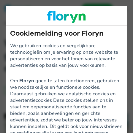
Aanvragen
Home
Blogs
Welke financieringen zijn geschikt voor MKB-ondernemers?
Cookiemelding voor Floryn
Welke financieringen zijn
We gebruiken cookies en vergelijkbare
technologieën om je ervaring op onze website te
geschikt voor MKB-
personaliseren en voor het tonen van relevante
ondernemers?
advertenties op basis van jouw voorkeuren.
Om
Floryn
goed te laten functioneren, gebruiken
we noodzakelijke en functionele cookies.
Zakelijke financiering
Daarnaast gebruiken we analytische cookies en
advertentiecookies Deze cookies stellen ons in
staat om gepersonaliseerde functies aan te
bieden, zoals aanbevelingen en gerichte
advertenties, zodat we beter op jouw interesses
kunnen inspelen. Dit geldt ook voor nieuwsbrieven
en meldingen die je van ons kunt ontvangen.