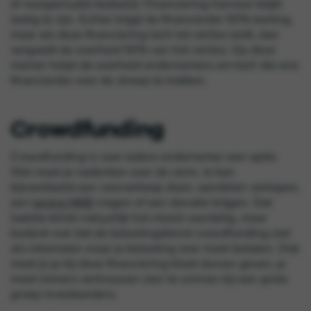
of reorganisatie bedoeld. Financiering hiervoor blijkt
lastig te zijn. Echter krijgt de financierder 50% korting,
maar als deze financiering toch tot verlies leidt, dan
vergoedt de overheid 50% van het verlies. Op deze
manier helpt de overheid ondernemers om toch die ene
financierder over de streep te trekken.
Crowdfunding
Crowdfunding
is voor iedere ondernemer een optie.
Wel moet je nadenken over de vorm. Je kan
bijvoorbeeld een voorverkoop doen, aandelen verkopen,
een
lening MKB
vragen of een donatie krijgen. Dat
laatste klinkt natuurlijk het meest voordelig, maar
bedenk wel dat de belastingdienst crowdfunding ziet
als inkomsten waar je belasting over moet betalen. Ook
moet je je bij deze
financiering
bloot durven geven, je
moet immers vertrouwen zien te winnen bij een grote
groep investeerders.