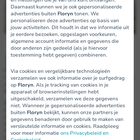
Daarnaast kunnen we je ook gepersonaliseerde
advertenties buiten
Floryn
tonen. We
personaliseren deze advertenties op basis van
jouw activiteiten. Dit houdt in dat we informatie uit
je eerdere bezoeken, opgeslagen voorkeuren,
algemene account informatie en gegevens die
door anderen zijn gedeeld (als je hiervoor
H
toestemming hebt gegeven) combineren.
oe kom ik aan financiering? Dat vraagt een
MKB-ondernemer zich dikwijls af. Het
financieringsvraagstuk is voor een mkb-er vaak een
Via cookies en vergelijkbare technologieën
hoofdpijndossier. Vooral jonge
snelgroeiende bedrijven
verzamelen we ook informatie over je surfgedrag
of op Nederland gerichte bedrijven krijgen de
op
Floryn
. Als je tracking van cookies in je
financiering moeilijk of helemaal niet rond.
apparaat of browserinstellingen hebt
uitgeschakeld, verzamelen we deze gegevens
Bovenstaande blijkt ook uit onderzoek naar de
niet. Wanneer je gepersonaliseerde advertenties
beschikbaarheid van
krediet voor het mkb
, uitgevoerd
buiten
Floryn
bekijkt, kunnen onze partners je
door een expertgroep onder leiding van
ABN Amro
gegevens benaderen door gebruik te maken van
bankier Tom de Swaan. De v
oorzitter van MKB-
versleutelde informatie en cookies. Raadpleeg
Nederland Hans Biesheuvel beaamt eveneens dat
voor meer informatie
ons Privacybeleid en
krediet krijgen voor een mkb-er een doodvermoeiend,
Cookiebeleid
.