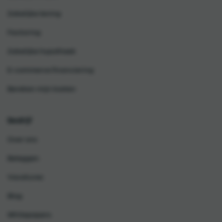
Zakelijke lening
Factoring
Zakelijke hypotheek
E-commerce financiering
Bereken mijn kosten
Bedrijf
Over ons
Beleggen
Vacatures
Blog
Whitepapers