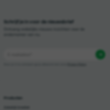
Schrijf je in voor de nieuwsbrief
Ontvang wekelijks nieuwe inzichten voor de
ondernemer van nu.
Door je in te schrijven ga je akkoord met onze
Privacy Policy
Producten
Zakelijk krediet