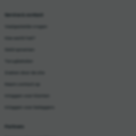
Service & contact
Veelgestelde vragen
Hoe werkt het?
Geld opnemen
Terugbetalen
Zoeken door de site
Neem contact op
Inloggen voor klanten
Inloggen voor beleggers
Partners