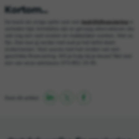
Kortom...
De bank als enige optie voor een
bedrijfsfinanciering
is
verleden tijd. Inmiddels zijn er genoeg alternatieven die
ook nog een veel sneller en makkelijker werken. Wel zo
fijn. Dan kun jij verder met wat je het liefst doet:
ondernemen. Veel succes met het vinden van een
geschikte financiering. Wil je hulp bij je keuze? Bel met
een van onze adviseurs: 073 851 15 45.

Deel dit artikel
