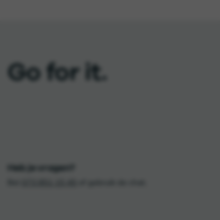
Go for it.
Heb je vragen?
Bel
073 851 15 45
of gebruik de chat.