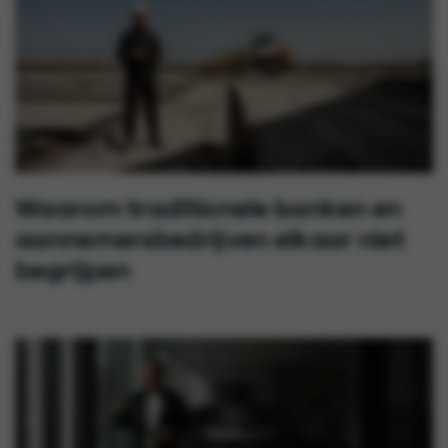
Waarom traditionele banken en
aannemersbedrijven elkaar niet
begrijpen