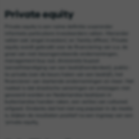
Private equity
Private equity is een ruime definitie waaronder
informele particuliere investeerders vallen. Hieronder
vallen ook
‘
angel investors
’
en
‘
family offices
’
. Private
equity wordt gebruikt voor de financiering van o.a. de
groei van niet-beursgenoteerde ondernemingen,
management buy-out, divisionele buyout
(verzelfstandiging van een bedrijfsonderdeel), public-
to-private (van de beurs halen van een bedrijf), het
financieren van startende ondernemingen en meer. Het
nadeel is dat drastische saneringen en ontslagen niet
geweerd worden en Nederlandse bedrijven in
buitenlandse handen raken, een verlies van cultureel
erfgoed. Ondanks dat het niet erg populair in de media
is, blijken de resultaten positief na een ingreep van een
‘
private equity
.