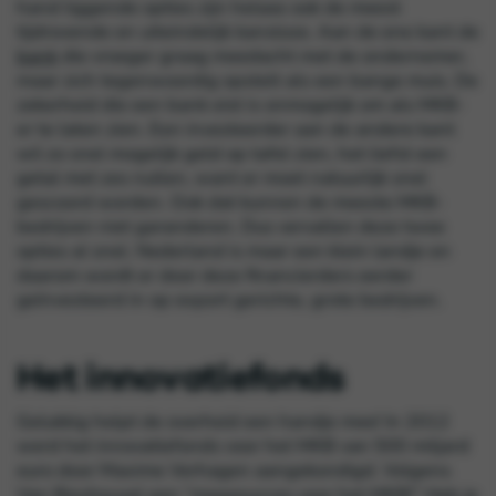
hand liggende opties zijn helaas ook de meest
tijdrovende en uiteindelijk kansloze. Aan de ene kant de
bank
die vroeger graag meedacht met de ondernemer,
maar zich tegenwoordig opstelt als een bange muis. De
zekerheid die een bank eist is onmogelijk om als MKB-
er te laten zien. Een investeerder aan de andere kant
wil zo snel mogelijk geld op tafel zien, het liefst een
getal met zes nullen, want er moet natuurlijk snel
gescoord worden. Ook dat kunnen de meeste
MKB-
bedrijven
niet garanderen. Dus vervallen deze twee
opties al snel. Nederland is maar een klein landje en
daarom wordt er door deze financierders eerder
geïnvesteerd in op export gerichte, grote bedrijven.
Het innovatiefonds
Gelukkig helpt de overheid een handje mee! In 2012
werd het
i
nnovatiefonds
voor het MKB van 500 miljard
euro door Maxime Verhagen aangekondigd. Volgens
Van Biesheuvel een “megasucces voor het MKB!” Heb je