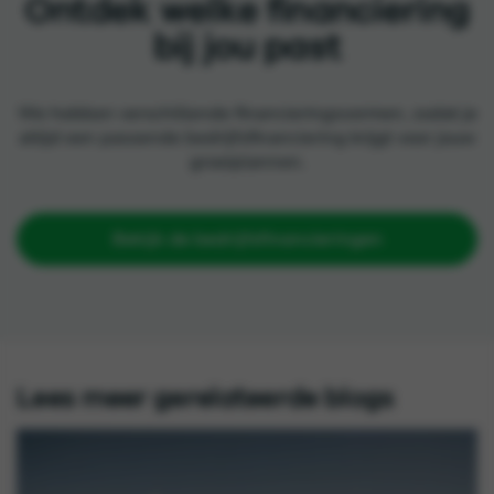
Ontdek welke financiering
bij jou past
We hebben verschillende financieringsvormen, zodat je
altijd een passende bedrijfsfinanciering krijgt voor jouw
groeiplannen.
Bekijk de bedrijfsfinancieringen
Lees meer gerelateerde blogs