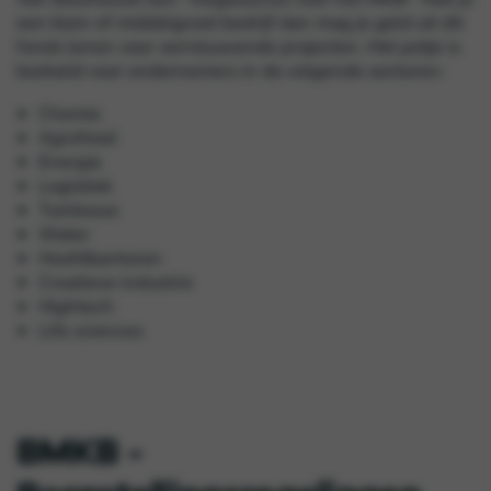
een klein of middelgroot bedrijf dan mag je geld uit dit
fonds lenen voor vernieuwende projecten. Het potje is
bedoeld voor ondernemers in de volgende sectoren:
Chemie
Agrofood
Energie
Logistiek
Tuinbouw
Water
Hoofdkantoren
Creatieve industrie
Hightech
Life sciences
BMKB -