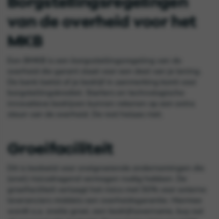
Borgstellingsregelingen
van de overheid voor het
MKB
Een
BMKB
is een b
orgsstellingsregeling
van de
overheid die garant staat voor een deel van je lening.
De bank toetst of je bedrijf in aanmerking komt voor
borgstellingskrediet. Starters en technologische
innovatieve bedrijven kunnen rekenen op een extra
steun van de overheid. De rest helaas niet.
Groeifaciliteit
Dit is bedoeld voor snelgroeiende ondernemingen die
(snel) risicodragend vermogen nodig hebben. De
groeifaciliteit
verlaagt het risico met 50% voor externe
leveranciers middels een overheidsgarantie. Hiermee
wordt o.a. snelle groei, een bedrijfsovername, buy out