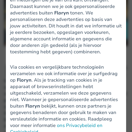
Daarnaast kunnen we je ook gepersonaliseerde
advertenties buiten
Floryn
tonen. We
personaliseren deze advertenties op basis van
jouw activiteiten. Dit houdt in dat we informatie uit
je eerdere bezoeken, opgeslagen voorkeuren,
algemene account informatie en gegevens die
door anderen zijn gedeeld (als je hiervoor
toestemming hebt gegeven) combineren.
F
Via cookies en vergelijkbare technologieën
intech Floryn biedt kijkje in technologie keuken
verzamelen we ook informatie over je surfgedrag
van innovatief platform. Om een onderneming
op
Floryn
. Als je tracking van cookies in je
te laten groeien, heb je geld nodig. Soms heb je dat
apparaat of browserinstellingen hebt
zelf, soms wil je dat lenen. Helaas zijn banken niet
uitgeschakeld, verzamelen we deze gegevens
scheutig met het verstrekken van kredieten en is het
niet. Wanneer je gepersonaliseerde advertenties
proces om überhaupt een financiering aan te vragen
buiten
Floryn
bekijkt, kunnen onze partners je
zo omvangrijk en complex, dat de moed je vooraf al
gegevens benaderen door gebruik te maken van
in de schoenen zakt. Floryn beoordeelt
versleutelde informatie en cookies. Raadpleeg
kredietaanvragen snel en op basis van slechts zes
voor meer informatie
ons Privacybeleid en
maanden bankafschriften. CTO Marijn van Aerle
Cookiebeleid
.