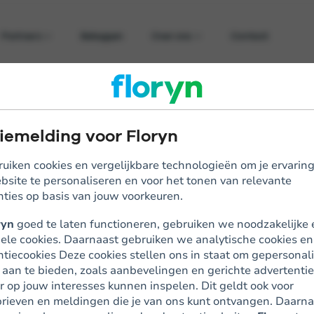
Partners
Beleggen
Over ons
Contact
Partners
Beleggen
Over ons
Contact
iemelding voor Floryn
,5 jaar, maar is nu al marktleider op het gebied
uiken cookies en vergelijkbare technologieën om je ervarin
bij de onderneming, vertelt hoe ze dat voor elk
bsite te personaliseren en voor het tonen van relevante
nties op basis van jouw voorkeuren.
ryn
goed te laten functioneren, gebruiken we noodzakelijke 
nele cookies. Daarnaast gebruiken we analytische cookies en
e Floryn
ntiecookies Deze cookies stellen ons in staat om gepersonal
 aan te bieden, zoals aanbevelingen en gerichte advertentie
 op jouw interesses kunnen inspelen. Dit geldt ook voor
rieven en meldingen die je van ons kunt ontvangen. Daarna