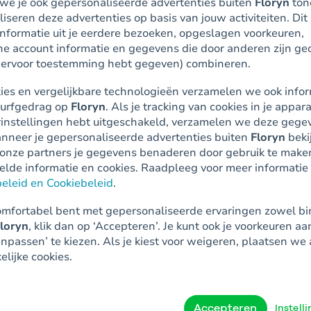
we je ook gepersonaliseerde advertenties buiten
Floryn
ton
il4Retail in 2,5
iseren deze advertenties op basis van jouw activiteiten. Dit
informatie uit je eerdere bezoeken, opgeslagen voorkeuren,
e account informatie en gegevens die door anderen zijn ge
in de lokale ma
 hiervoor toestemming hebt gegeven) combineren.
kies en vergelijkbare technologieën verzamelen we ook info
 surfgedrag op
Floryn
. Als je tracking van cookies in je appara
instellingen hebt uitgeschakeld, verzamelen we deze gege
anneer je gepersonaliseerde advertenties buiten
Floryn
bekij
onze partners je gegevens benaderen door gebruik te make
telde informatie en cookies. Raadpleeg voor meer informatie
beleid en Cookiebeleid
.
comfortabel bent met gepersonaliseerde ervaringen zowel bi
loryn
, klik dan op ‘Accepteren’. Je kunt ook je voorkeuren a
npassen’ te kiezen. Als je kiest voor weigeren, plaatsen we 
lijke cookies.
Accepteren
Instell