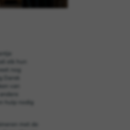
entje
ail elk hun
weet nog
ng Darek
aken van
 andere
en hulp nodig
bineren met de