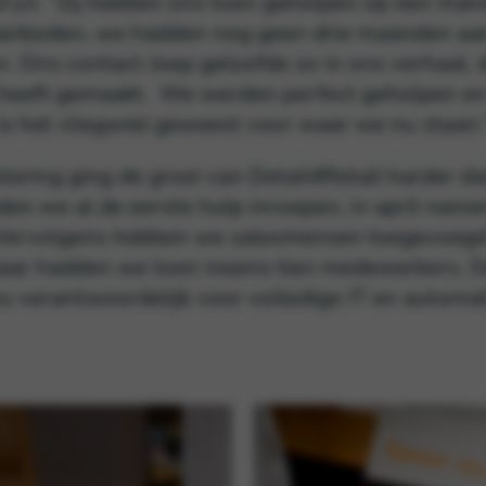
yn. “Zij hebben ons toen geholpen op een mani
t aanboden, we hadden nog geen drie maanden aa
. Ons contact Joep geloofde zo in ons verhaal, d
 heeft gemaakt. We werden perfect geholpen e
 is het vliegwiel geweest voor waar we nu staan.
tering ging de groei van Detail4Retail harder d
nden we al de eerste hulp inroepen, in april nam
. Vervolgens hebben we salesmensen toegevoegd
jaar hadden we toen ineens tien medewerkers. D
nu verantwoordelijk voor volledige IT en automat