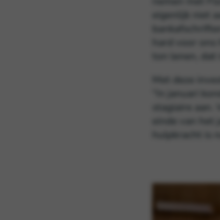
nemen met Flor
eigenlijk nie
bankafschriften
hard voor ons
ton lenen, dat
Met deze inves
“In januari ko
stagiaire aan
einde van het 
hulpkracht is 