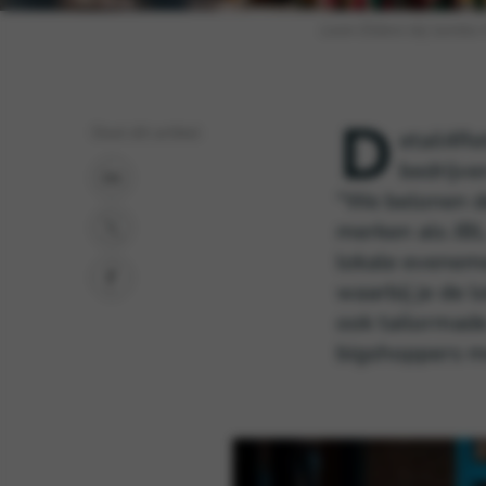
Leon Elders bij Jumbo 
D
Deel dit artikel
etail4Re
bedrijve

“We belonen d
merken als JB
lokale eveneme

waarbij je de l
ook tailormade
bigshoppers me