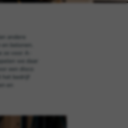
dan andere
n en belonen.
e ze voor A-
ppelen we daar
oor een disco
 het bedrijf
en en