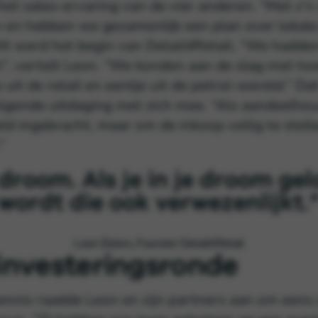
 het sales-ervaring van de vier anderen. “Met z’n 
 en hebben we gezamenlijk een plan over lokal
it werd het begin van Detail4Retail. “We hadd
t”, vertelt Leon. “We konden aan de slag met tw
e uit de retail en eentje uit de petrol-wereld.” Da
lgende uitdaging met zich mee. “Als aandeelho
ld ingebracht, maar om de inkoop veilig te stel
”
 droom. Als je in je droom gel
wordt die ook verwezenlijkt.
Leon Elders, Founder Detail4Retail
 investeringsronde
kennis raadde Leon en zijn partners aan om eens 