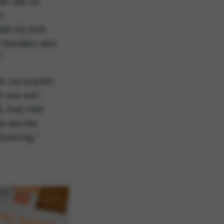
er die ze
n
at hij zich
n konden een
”
an verwacht:
en we een
. Aan het
e eerste
isering.”