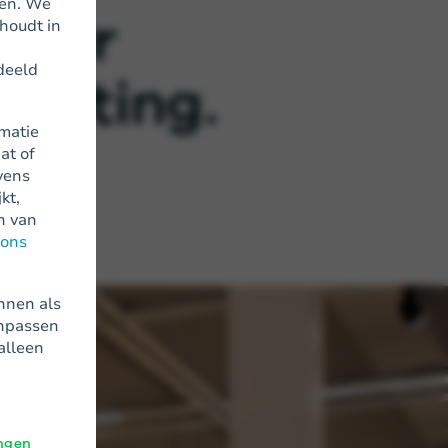
en. We
 jaar
 houdt in
deeld
rketing.
rmatie
at of
vens
kt,
n van
ons
nnen als
anpassen
alleen
ingen