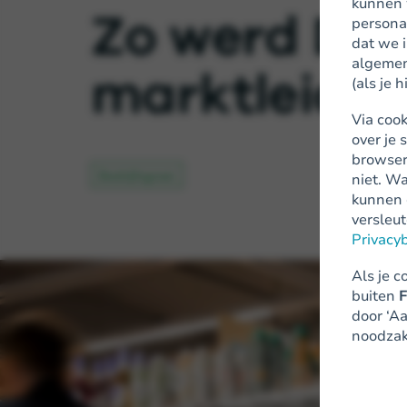
kunnen 
Zo werd Deta
personal
dat we 
algemen
marktleider 
(als je
Via coo
over je
browser
Bedrijfsgroei
niet. W
kunnen 
versleu
Privacy
Als je 
buiten
F
door ‘Aa
noodzake