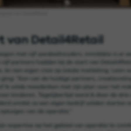
gazijn van Detail4Retail.
t van Detail4Retail
begon met vijf aandeelhouders, inmiddels is er e
vijf partners hadden bij de start van Detail4Ret
e, èn een eigen visie op lokale marketing. Leon 
t ging: “Een van de huidige partners, creatieveli
of ik wilde meedenken met zijn plan voor het m
oor kinderen. Tegelijkertijd werd ik door de drie
erd omdat ze een eigen bedrijf wilden starten 
 optuigen van de operatie.”
ijn expertise op het gebied van operatie te com