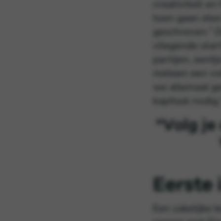
creativiteit en
toen gaan eten
geschreven.” D
vliegende star
partijen, eentj
meteen een vo
we allemaal ge
kapitaal nodig.
“Volg je
Eerste
Een zakelijke 