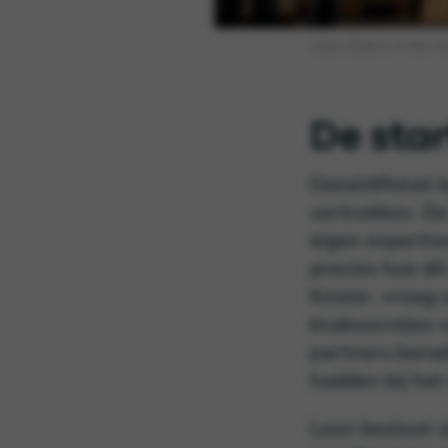
Leon Elders in het ma
De star
Detail4Retail 
vertrokken. De 
eigen expertis
precies hoe di
Koster, vroeg 
knakworstjes v
partners benad
hadden bij het
Leon besloot z