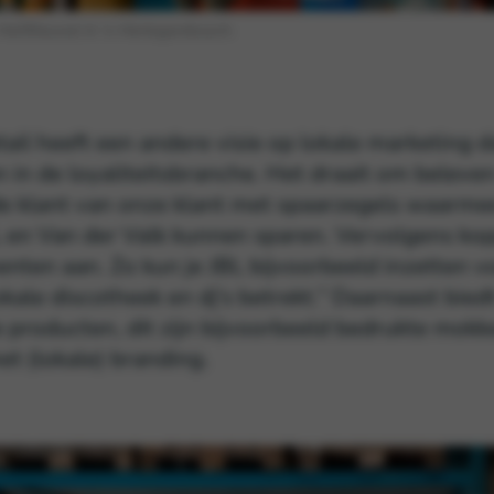
Helftheuvel in 's-Hertogenbosch.
tail heeft een andere visie op lokale marketing 
n in de loyaliteitsbranche. Het draait om beleve
e klant van onze klant met spaarzegels waarme
L en Van der Valk kunnen sparen. Vervolgens ko
nten aan. Zo kun je JBL bijvoorbeeld inzetten v
okale discotheek en dj’s betrekt.” Daarnaast biedt
 producten, dit zijn bijvoorbeeld bedrukte mokk
t (lokale) branding.