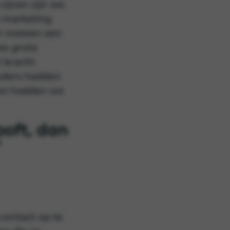
vijven zijn we
e marketing
en meteen een
ee grote
t bracht
uders hadden
len hadden we
ooft, dan
”
contact op te