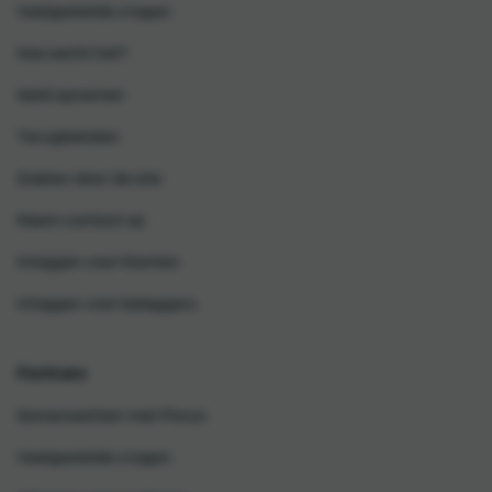
Veelgestelde vragen
Hoe werkt het?
Geld opnemen
Terugbetalen
Zoeken door de site
Neem contact op
Inloggen voor klanten
Inloggen voor beleggers
Partners
Samenwerken met Floryn
Veelgestelde vragen