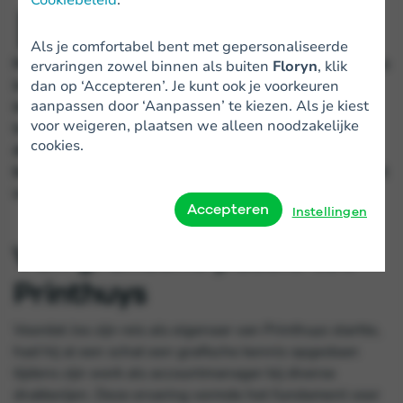
D
eze maand in de schijnwerpers:
Printhuys
.
Meer dan 6 jaar geleden is eigenaar Jos
Als je comfortabel bent met gepersonaliseerde
Notenboom gestart met zijn onderneming. Printhuys
ervaringen zowel binnen als buiten
Floryn
, klik
is geen gewone drukkerij: ze drukken en printen
dan op ‘Accepteren’. Je kunt ook je voorkeuren
aanpassen door ‘Aanpassen’ te kiezen. Als je kiest
immers niet zelf! Ze fungeren als tussenpersoon
voor weigeren, plaatsen we alleen noodzakelijke
tussen de klant en de drukkerij die perfect past bij
cookies.
de aanvraag van de klant. Dat is de kracht van het
bedrijf. We nemen je mee in het inspirerende verhaal
van Jos, de drijvende kracht achter Printhuys.
Accepteren
Instellingen
Van grafische passie tot
Printhuys
Voordat Jos zijn reis als eigenaar van Printhuys startte,
had hij al een schat een grafische kennis opgedaan
tijdens zijn werk als accountmanager bij diverse
drukkerijen. Deze ervaring vormde het fundament voor