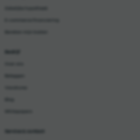
Zakelijke hypotheek
E-commerce financiering
Bereken mijn kosten
Bedrijf
Over ons
Beleggen
Vacatures
Blog
Whitepapers
Service & contact