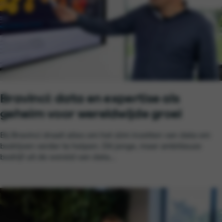
Bravinci: data en expertise als
geheim voor wereldwijde groei
Bij Bravinci draait alles om het slim inzetten van data om
bedrijven verder te helpen. Dit jonge, maar ambitieuze
bedrijf uit de wereld van data...