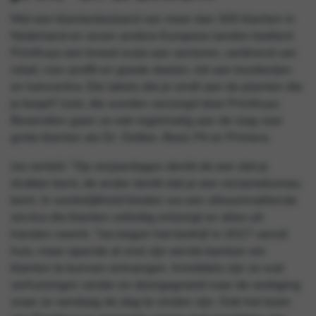
Met een klantenbestand van meer dan 300 klanten in
Nederland en zeven andere Europese landen bedient
Printhuys een breed scala aan sectoren, variërend van
retail, non-profit en goede doelen, tot aan kwekerijen
en tuincentra. Die labels die je vindt aan de planten die
je koopt? Juist, die worden verzorgd door Printhuys.
Bovendien gaan ze ook regelmatig aan de slag voor
grote klanten als Dr. Oetker, Basic Fit en Primera.
Jos vertelt: “Op verjaardagen denkt de een dat je
drukker bent, de ander denkt dat je een reclamebureau
bent. In werkelijkheid bieden we een allesomvattende
service die klanten volledig ontzorgt en alles uit
handen neemt. ”Jos begon het bedrijf in 2017 vanuit
huis, maar opende al snel zijn eerste kantoor om
klanten te kunnen ontvangen. Inmiddels zijn ze wat
verhuizingen verder en doorgegroeid naar de vestiging
waar ze vandaag de dag te vinden zijn. Ook het team