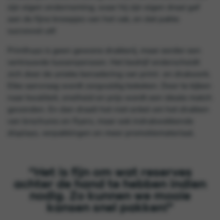
zijn eigen onderneming, waar hij zijn eigen draai gaf
aan de fijne kneepjes van het vak, en dat pakte
succesvol uit!
Printhuys is geen gewone drukkerij, maar eerder een
vertrouwde tussenpersoon. Het bedrijf onderscheidt
zich door de unieke benadering van print- en drukwerk.
Elke aanvraag wordt zorgvuldig bekeken. Door te kijken
naar kwaliteit, snelheid en prijs wordt een ideale match
gevonden. En dan draait het niet enkel om het drukken
van brochures en flyers, maar ook indrukwekkende
displays, verpakkingen en meer promotiemateriaal.
“Het is fijn om wat reserves
achter de hand te hebben indien
nodig. Zo kunnen we mooie
kansen snel pakken!”