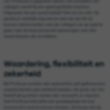
van Printhuys is gegroeid: samen met inmiddels vier
collega’s vormt hij een goed geoliede machine.
Uitgroeien tot een groot bedrijf? Dat wil Jos niet. Hij
geniet er namelijk nog veel te veel van om fijn te
kunnen samenwerken met zijn collega’s en op zoek te
gaan naar de best passende oplossingen voor alle
mooie klanten die ze hebben.
Waardering, flexibiliteit en
zekerheid
Bij Printhuys worden alle opdrachten zelf gefinancierd,
waarbij klanten pas achteraf betalen. De groei van het
bedrijf ging echter sneller dan verwacht, en daarom
had Printhuys behoefte aan groeikapitaal om hun
leveranciers snel te kunnen betalen. De keuze viel op