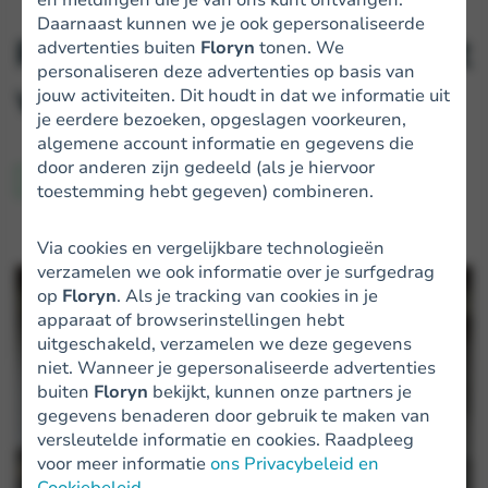
Daarnaast kunnen we je ook gepersonaliseerde
Robuust Amsterdam gaat
advertenties buiten
Floryn
tonen. We
personaliseren deze advertenties op basis van
voor duurzame groei
jouw activiteiten. Dit houdt in dat we informatie uit
je eerdere bezoeken, opgeslagen voorkeuren,
algemene account informatie en gegevens die
door anderen zijn gedeeld (als je hiervoor
Bedrijfsgroei
toestemming hebt gegeven) combineren.
Via cookies en vergelijkbare technologieën
verzamelen we ook informatie over je surfgedrag
op
Floryn
. Als je tracking van cookies in je
apparaat of browserinstellingen hebt
uitgeschakeld, verzamelen we deze gegevens
niet. Wanneer je gepersonaliseerde advertenties
buiten
Floryn
bekijkt, kunnen onze partners je
gegevens benaderen door gebruik te maken van
versleutelde informatie en cookies. Raadpleeg
voor meer informatie
ons Privacybeleid en
Cookiebeleid
.