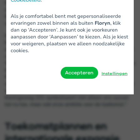
€367 miljoen aan leningen
verstrekt en heeft met
slechts 1% kredietverliezen bewezen dat het zijn
Als je comfortabel bent met gepersonaliseerde
financieringen niet
alleen snel en voordelig, maar ook
ervaringen zowel binnen als buiten
Floryn
, klik
verantwoord verstrekt.
dan op ‘Accepteren’. Je kunt ook je voorkeuren
In 2024 heeft Floryn zich bewezen als een
aanpassen door ‘Aanpassen’ te kiezen. Als je kiest
betrouwbare en verantwoorde partner voor MKB-
voor weigeren, plaatsen we alleen noodzakelijke
ondernemers. Sven van der Biezen, CEO en co-founder
cookies.
van Floryn: "Wij zijn geen bankiers, maar ondernemers.
We begrijpen als geen ander wat er nodig is om kansen
te grijpen in een wereld die steeds sneller verandert.
Accepteren
Instellingen
Met een zakelijke financiering van nu helpen we
ondernemers vooruit, zodat zij zich kunnen focussen op
waar zij in uitblinken. Onze verhuizing naar
Koningsweg 101 symboliseert niet alleen ons succes
tot nu toe, maar ook onze ambitie voor de toekomst."
Toekomstplannen en
internationale expansie