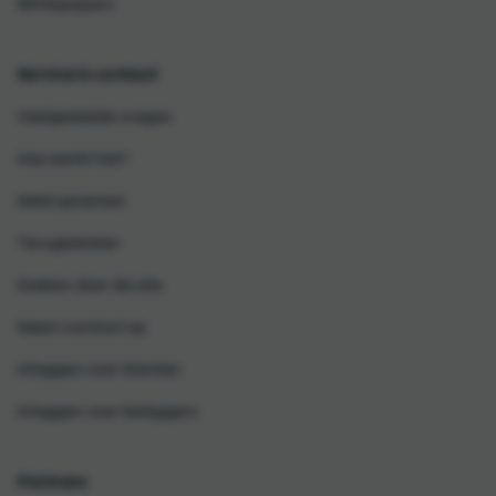
Whitepapers
Service & contact
Veelgestelde vragen
Hoe werkt het?
Geld opnemen
Terugbetalen
Zoeken door de site
Neem contact op
Inloggen voor klanten
Inloggen voor beleggers
Partners