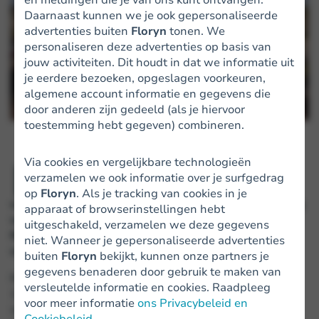
Daarnaast kunnen we je ook gepersonaliseerde
advertenties buiten
Floryn
tonen. We
personaliseren deze advertenties op basis van
jouw activiteiten. Dit houdt in dat we informatie uit
je eerdere bezoeken, opgeslagen voorkeuren,
algemene account informatie en gegevens die
door anderen zijn gedeeld (als je hiervoor
toestemming hebt gegeven) combineren.
F
Via cookies en vergelijkbare technologieën
loryn, de innovatieve fintech die MKB-
verzamelen we ook informatie over je surfgedrag
ondernemers helpt met zakelijke financiering
op
Floryn
. Als je tracking van cookies in je
van
nu, viert een belangrijke mijlpaal: de verwerking
apparaat of browserinstellingen hebt
van de 100.000e afgeronde aanvraag
voor zakelijke
uitgeschakeld, verzamelen we deze gegevens
financiering. Dit succes wordt gevierd met de
niet. Wanneer je gepersonaliseerde advertenties
verhuizing naar
Koningsweg 101.
buiten
Floryn
bekijkt, kunnen onze partners je
gegevens benaderen door gebruik te maken van
Met de verhuizing naar het nieuwe kantoor, dat circa
versleutelde informatie en cookies. Raadpleeg
1.200 m² aan ruimte biedt, legt Floryn de
basis voor
voor meer informatie
ons Privacybeleid en
verdere expansie. Het fintechbedrijf heeft inmiddels
Cookiebeleid
.