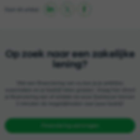

Deel dit artikel

Op zoek naar een zakelijke
lening?
Met een financiering van nu kun je je ambities
waarmaken en je bedrijf laten groeien. Vraag hier direct
je financiering aan of ontdek via onze Quickscan binnen
2 minuten de mogelijkheden voor jouw bedrijf.
Financiering aanvragen