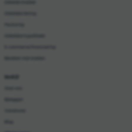
Zakelijk krediet
Zakelijke lening
Factoring
Zakelijke hypotheek
E-commerce financiering
Bereken mijn kosten
Bedrijf
Over ons
Beleggen
Vacatures
Blog