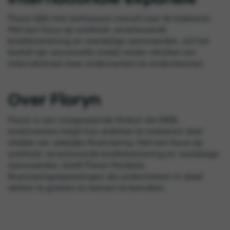
Floryn kijkt met vertrouwen vooruit naar de toekomst.
Met een focus op snelheid, verantwoorde
kredietverlening en voordelige voorwaarden, wil het
bedrijf zijn succesvolle model verder uitrollen om
internationaal meer ondernemers te ondersteunen.
Over Floryn
Floryn is een snelgroeiende fintech die MKB-
ondernemers helpt hun ambities te realiseren door
middel van zakelijke financiering. Met een focus op
snelheid, verantwoorde kredietverlening en
voordelige
voorwaarden, biedt Floryn flexibele
financieringsoplossingen die ondernemers in
staat
stellen te groeien en kansen te benutten.