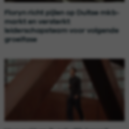
Floryn richt pijlen op Duitse mkb-
markt en versterkt
leiderschapsteam voor volgende
groeifase