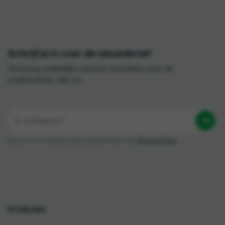
Schrijf je in voor de nieuwsbrief
Ontvang wekelijks nieuwe inzichten voor de
ondernemer van nu.
Door je in te schrijven ga je akkoord met onze
Privacy Policy
Producten