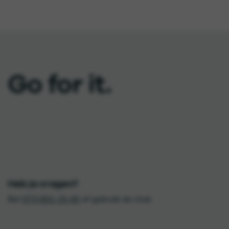
Go for it.
Heb je vragen?
Bel
073 851 15 45
of gebruik de chat.