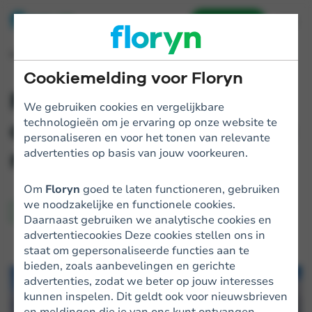
Aanvragen
Home
Blogs
Floryn viert 100.000e aanvraag
Cookiemelding voor Floryn
Floryn viert 100.000e
We gebruiken cookies en vergelijkbare
technologieën om je ervaring op onze website te
aanvraag met verhuizing
personaliseren en voor het tonen van relevante
naar Koningsweg 101
advertenties op basis van jouw voorkeuren.
Om
Floryn
goed te laten functioneren, gebruiken
we noodzakelijke en functionele cookies.
Bedrijfsgroei
Ondernemen
Daarnaast gebruiken we analytische cookies en
advertentiecookies Deze cookies stellen ons in
staat om gepersonaliseerde functies aan te
bieden, zoals aanbevelingen en gerichte
advertenties, zodat we beter op jouw interesses
kunnen inspelen. Dit geldt ook voor nieuwsbrieven
en meldingen die je van ons kunt ontvangen.