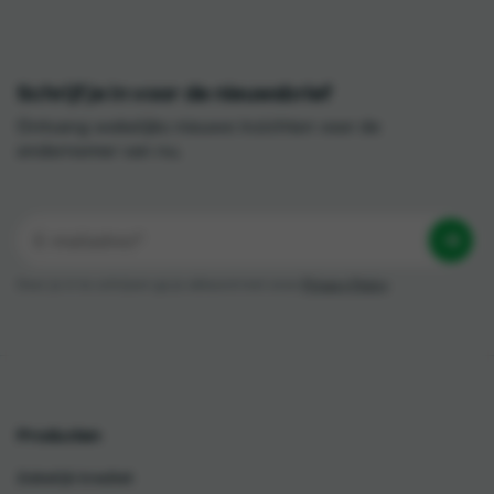
Schrijf je in voor de nieuwsbrief
Ontvang wekelijks nieuwe inzichten voor de
ondernemer van nu.
Door je in te schrijven ga je akkoord met onze
Privacy Policy
Producten
Zakelijk krediet