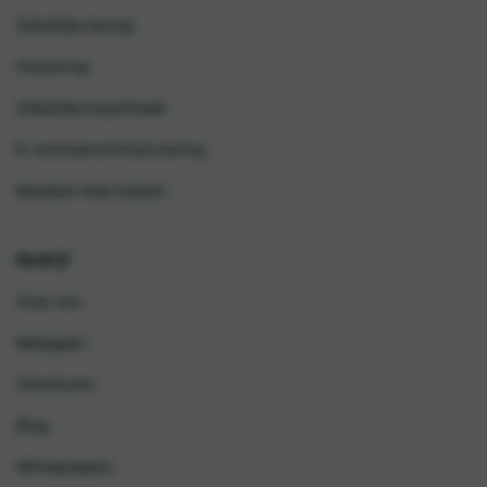
Zakelijke lening
Factoring
Zakelijke hypotheek
E-commerce financiering
Bereken mijn kosten
Bedrijf
Over ons
Beleggen
Vacatures
Blog
Whitepapers