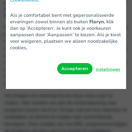
arbeidsmarkt verdient. De organisatie is inmiddels al
20 jaar actief en bereikt met hun projecten ruim
Als je comfortabel bent met gepersonaliseerde
63.500 kinderen per jaar.
ervaringen zowel binnen als buiten
Floryn
, klik
Gelijke kansen zijn heel belangrijk, en dat begint al in je
dan op ‘Accepteren’. Je kunt ook je voorkeuren
jeugd! Dat is de reden dat JINC is opgericht, en wij zijn
aanpassen door ‘Aanpassen’ te kiezen. Als je kiest
voor weigeren, plaatsen we alleen noodzakelijke
trots dat wij een samenwerking aangaan met JINC. De
cookies.
organisatie zet zich in voor een maatschappij waarin de
achtergrond van kinderen niet hun toekomst bepaalt,
waar elk kind dezelfde kansen krijgt en een goede start
Accepteren
op de arbeidsmarkt verdient. De organisatie is
Instellingen
inmiddels al 20 jaar actief en bereikt met hun projecten
ruim 63.500 kinderen per jaar.
Wij dragen ons steentje bij om deze visie waar te
maken. Hier werken we aan de ondersteuning voor
jongeren tussen de 8 en 16 jaar oud om hun talenten te
ontdekken en kennis te maken met verschillende
beroepen. Door middel van het JINC-programma krijgen
de kinderen de kans om hun talent te ontdekken,