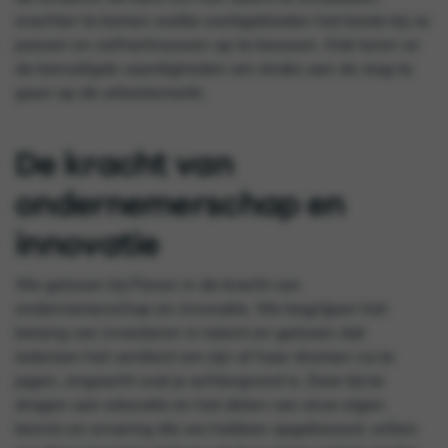
erachter te komen welke werkgebieden het beste bij ze
passen en zelfvertrouwen op te bouwen. Ook leren ze
de benodigde vaardigheden om straks aan de slag te
gaan op de arbeidsmarkt.
De kracht van
ondernemerschap en
innovatie
We geloven bij Floryn in de kracht van
ondernemerschap en innovatie. We begrijpen het
belang van investeren in talent en geloven dat
iedereen het verdient om zijn of haar dromen na te
jagen, ongeacht wat je achtergrond is. Door bij te
dragen aan educatie en het delen van onze eigen
kennis en ervaring die we hebben opgebouwd, willen