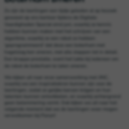
Zo zijn de leerlingen een tijdje geleden al op bezoek
geweest op ons kantoor tijdens de Digitale
Vaardigheden Special eind juni, waarbij ze kennis
hebben kunnen maken met het schrijven van een
algoritme, waarbij ze een robot zo hebben
‘geprogrammeerd’ dat deze een boterham met
hagelslag kon smeren, met alle stappen tot in detail.
Een knappe prestatie, want het lukte bij iedereen om
de robot de boterham te laten smeren.
We kijken uit naar onze samenwerking met JINC,
waarbij we een inspiratiebron kunnen zijn voor de
leerlingen, zodat ze gelijke kansen krijgen en hun
talenten kunnen ontwikkelen, en waarbij achtergrond
geen belemmering vormt. Ook kijken we uit naar het
volgende moment dat we de leerlingen weer mogen
verwelkomen bij Floryn!