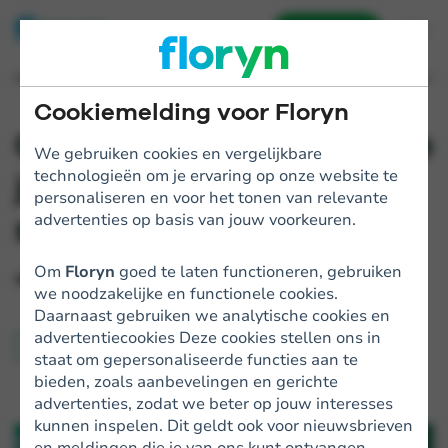
Aanvragen
Home
Blogs
Gelijke kansen voor iedere jongere: een samenwerking tussen JINC 
Cookiemelding voor Floryn
Gelijke kansen voor iedere
We gebruiken cookies en vergelijkbare
technologieën om je ervaring op onze website te
jongere: een
personaliseren en voor het tonen van relevante
samenwerking tussen
advertenties op basis van jouw voorkeuren.
JINC en Floryn
Om
Floryn
goed te laten functioneren, gebruiken
we noodzakelijke en functionele cookies.
Daarnaast gebruiken we analytische cookies en
advertentiecookies Deze cookies stellen ons in
Floryn
staat om gepersonaliseerde functies aan te
bieden, zoals aanbevelingen en gerichte
advertenties, zodat we beter op jouw interesses
kunnen inspelen. Dit geldt ook voor nieuwsbrieven
en meldingen die je van ons kunt ontvangen.