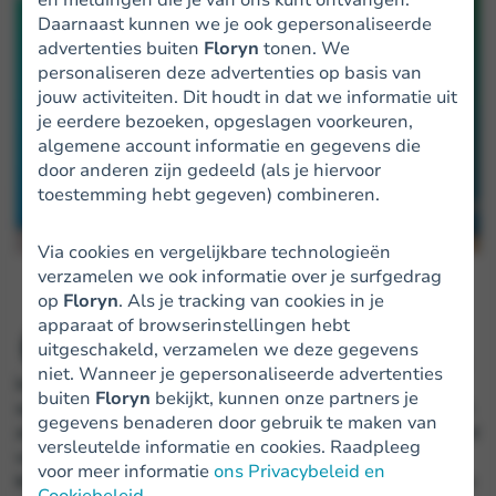
Daarnaast kunnen we je ook gepersonaliseerde
advertenties buiten
Floryn
tonen. We
personaliseren deze advertenties op basis van
jouw activiteiten. Dit houdt in dat we informatie uit
je eerdere bezoeken, opgeslagen voorkeuren,
algemene account informatie en gegevens die
door anderen zijn gedeeld (als je hiervoor
toestemming hebt gegeven) combineren.
Via cookies en vergelijkbare technologieën
verzamelen we ook informatie over je surfgedrag
op
Floryn
. Als je tracking van cookies in je
G
apparaat of browserinstellingen hebt
elijke kansen zijn heel belangrijk, en dat
uitgeschakeld, verzamelen we deze gegevens
begint al in je jeugd! Dat is de reden dat
JINC
niet. Wanneer je gepersonaliseerde advertenties
is opgericht, en wij zijn trots dat wij een
buiten
Floryn
bekijkt, kunnen onze partners je
samenwerking aangaan met JINC. De organisatie zet
gegevens benaderen door gebruik te maken van
zich in voor een maatschappij waarin de achtergrond
versleutelde informatie en cookies. Raadpleeg
van kinderen niet hun toekomst bepaalt, waar elk
voor meer informatie
ons Privacybeleid en
kind dezelfde kansen krijgt en een goede start op de
Cookiebeleid
.