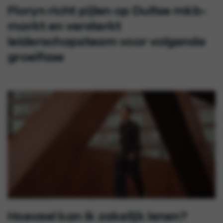
Floryn richt pijlen op Duitse mkb-
markt en versterkt
leiderschapsteam voor volgende
groeifase
Hoeveel kan ik zakelijk lenen?