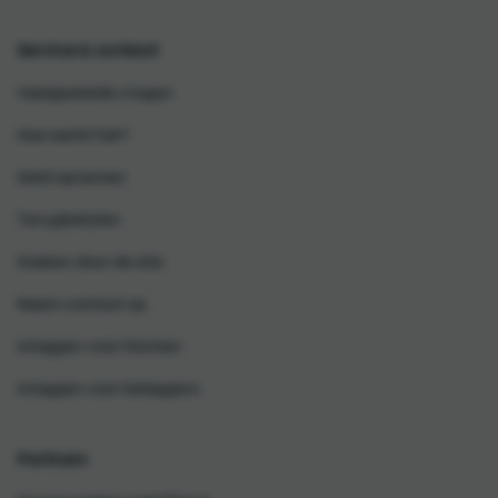
Service & contact
Veelgestelde vragen
Hoe werkt het?
Geld opnemen
Terugbetalen
Zoeken door de site
Neem contact op
Inloggen voor klanten
Inloggen voor beleggers
Partners