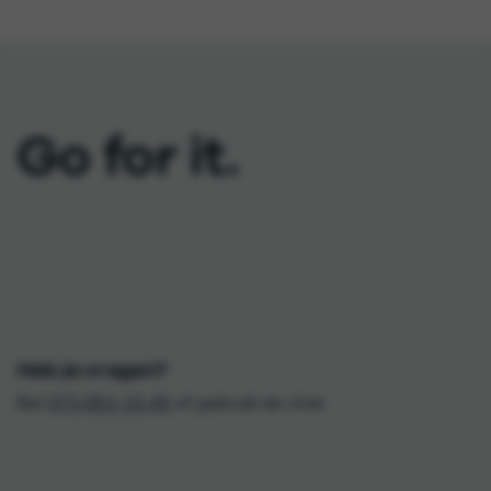
Go for it.
Heb je vragen?
Bel
073 851 15 45
of gebruik de chat.