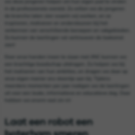
we deze jongeren helpen om hun eigen pad te vinden
in de professionele wereld. Zo willen we de jongeren
de branche laten zien waarin wij werken, en ze
inspireren, motiveren en ondersteunen bij het
verkennen van verschillende beroepen en vakgebieden.
Zo kunnen de leerlingen vol vertrouwen de toekomst
zien!
Door onze handen ineen te slaan met JINC kunnen we
een krachtige boodschap uitdragen. Zo helpen we bij
het realiseren van hun ambities, en dragen we daar op
onze eigen manier ons steentje aan bij. Tijdens
meerdere momenten per jaar nodigen we de leerlingen
uit voor een leuke, informatieve en educatieve dag. Daar
hebben we enorm veel zin in!
Laat een robot een
boterham smeren