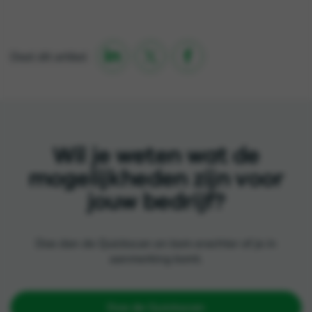

Deel dit artikel

Wil je weten wat de
mogelijkheden zijn voor
jouw bedrijf?
Doe dan de Quickscan en kom erachter of je in
aanmerking komt.
Doe de Quickscan