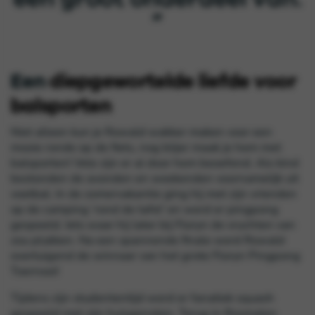
”
Een
diepgewortelde liefde voor
balsporten
Niet alleen kun je Rowald wakker maken voor een
mooie ronde op de fiets, nog blijer maak je hem met
balsporten! Vele zijn er al door hem beoefend. Als kind
bestonden de avonden en weekenden voornamelijk uit
voetbal. In de zomervakantie ging hij met zijn vrienden
op de camping ‘rond de tafel’ en werd er pingpong
gespeeld. Iets waar hij later bij Floryn de vruchten van
zou plukken. Na een spannende finale werd Rowald
overtuigend de winnaar van het grote Floryn Pingpong
Toernooi!
Tijdens zijn studententijd werd er fanatiek squash
gespeeld met zijn huisgenoten. Terug in Rosmalen