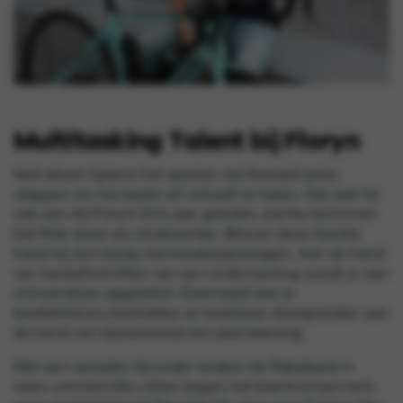
Multitasking Talent bij Floryn
Niet alleen tijdens het sporten zet Rowald extra
stappen om het beste uit zichzelf te halen. Dat laat hij
ook zien bij Floryn! Drie jaar geleden startte hij binnen
het Risk-team als Underwriter. Binnen deze functie
hield hij zich bezig met kredietaanvragen. Aan de hand
van bankafschriften van een onderneming wordt er een
risicoanalyse opgesteld. Daarnaast leer je
kredietrisico’s inschatten en bedrijven doorgronden aan
de hand van bijvoorbeeld een jaarrekening.
Met een verleden bij onder andere de Rabobank in
meer commerciële rollen begon het klantcontact toch