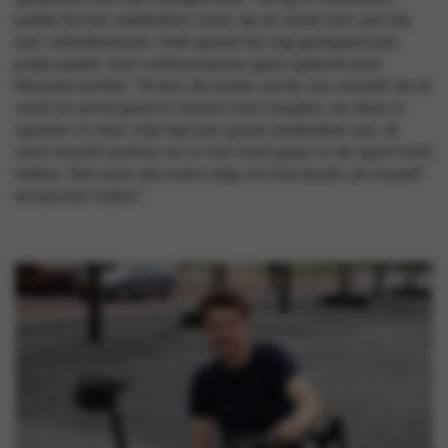
pakte hij het voetballen weer op en sloot zich aan bij
een vriendenteam. Ook speelt hij nog geregeld een
potje padel. Aan enthousiasme geen gebrek dus!
Rowald vertelt: “Ik ben de beste versie van mezelf als ik
werk en privé goed in balans kan houden, en daar is
sporten in mijn vrije tijd een groot onderdeel van. Ik
vind mezelf pushen en in het rood gaan in de sport heel
lekker. Net even die extra stap om het beste uit mezelf
te kunnen halen.”