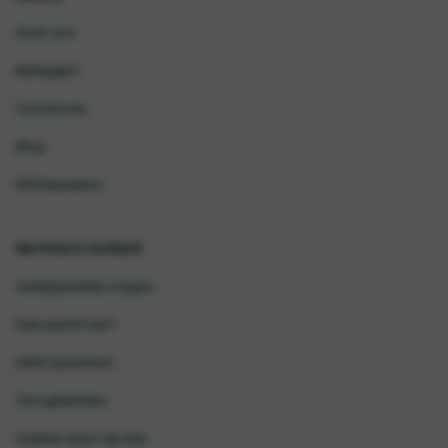
Over ons
Beleggen
Vacatures
Blog
Whitepapers
Service & contact
Veelgestelde vragen
Hoe werkt het?
Geld opnemen
Terugbetalen
Zoeken door de site