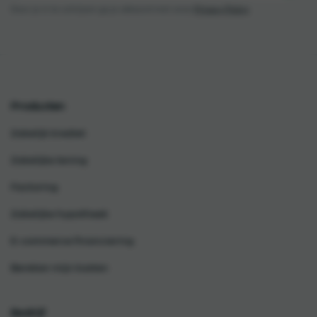
Door je in te schrijven ga je akkoord met onze
Privacy Policy
Producten
Zakelijk krediet
Zakelijke lening
Factoring
Zakelijke hypotheek
E-commerce financiering
Bereken mijn kosten
Bedrijf