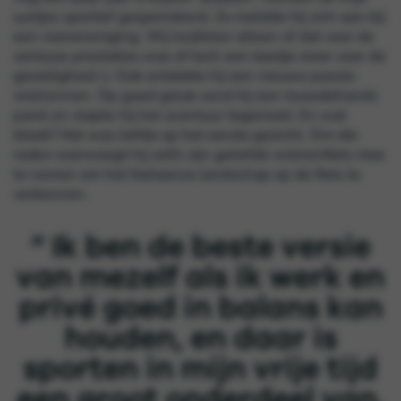
uurtjes sportief gespendeerd. Zo meldde hij zich aan bij
een roeivereniging. Wij twijfelen alleen of dat voor de
serieuze prestaties was of toch een beetje meer voor de
gezelligheid ;). Ook ontdekte hij een nieuwe passie:
wielrennen. Op goed geluk vond hij een tweedehands
parel en stapte hij het avontuur tegemoet. En wat
bleek? Het was liefde op het eerste gezicht. Om die
reden overweegt hij zelfs zijn geliefde wielrenfiets mee
te nemen om het Italiaanse landschap op de fiets te
verkennen.
“ Ik ben de beste versie
van mezelf als ik werk en
privé goed in balans kan
houden, en daar is
sporten in mijn vrije tijd
een groot onderdeel van.