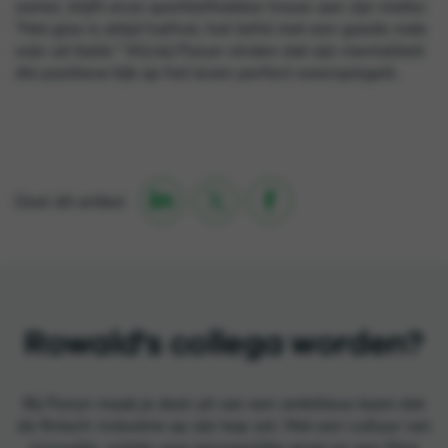
zomer, blijft onze sportliefhebber trouw aan zijn motto:
"Het glas is altijd halfvol, het liefst met een goede rode
wijn uit Italië." Wij bij Floryn vinden dat zijn mentaliteit
die positieve kijk op het leven perfect weerspiegelt.

Deel dit artikel

Rowald's collega worden?
Bij Floryn maak je deel uit van een ambitieus team dat
de fintech-industrie op zijn kop zet. Met een cultuur van
innovatie, ruimte voor persoonlijke groei en een fijne