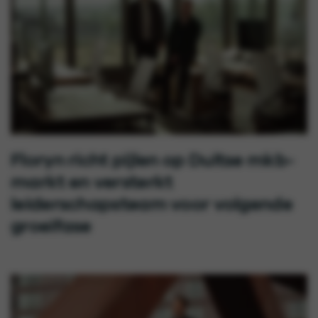
Floryn richt pijlen op Duitse mkb-
markt en versterkt
leiderschapsteam voor volgende
groeifase