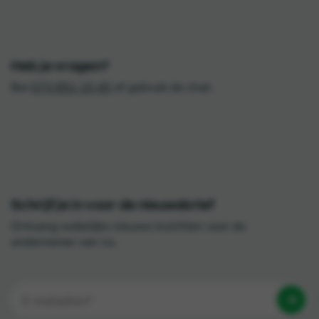
Heb je vragen?
Bel
073 851 15 45
of gebruik de chat.
Schrijf je in voor de nieuwsbrief
Ontvang wekelijks nieuwe inzichten voor de
ondernemer van nu.