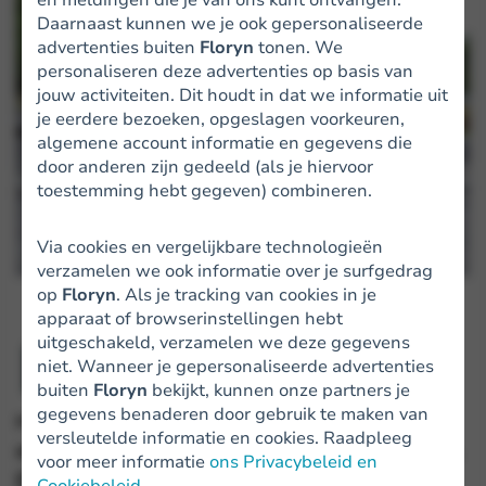
Daarnaast kunnen we je ook gepersonaliseerde
advertenties buiten
Floryn
tonen. We
personaliseren deze advertenties op basis van
jouw activiteiten. Dit houdt in dat we informatie uit
je eerdere bezoeken, opgeslagen voorkeuren,
algemene account informatie en gegevens die
door anderen zijn gedeeld (als je hiervoor
toestemming hebt gegeven) combineren.
Via cookies en vergelijkbare technologieën
verzamelen we ook informatie over je surfgedrag
op
Floryn
. Als je tracking van cookies in je
apparaat of browserinstellingen hebt
M
uitgeschakeld, verzamelen we deze gegevens
kennis met Rowald. Geef onze
aak
niet. Wanneer je gepersonaliseerde advertenties
collega een bal en hij weet er wel
buiten
Floryn
bekijkt, kunnen onze partners je
gegevens benaderen door gebruik te maken van
raad mee! Van voetbal tot squash, padel
versleutelde informatie en cookies. Raadpleeg
of tafeltennis, Rowald gaat voor de winst.
voor meer informatie
ons Privacybeleid en
Deze zomer gaat hij een maand
Cookiebeleid
.