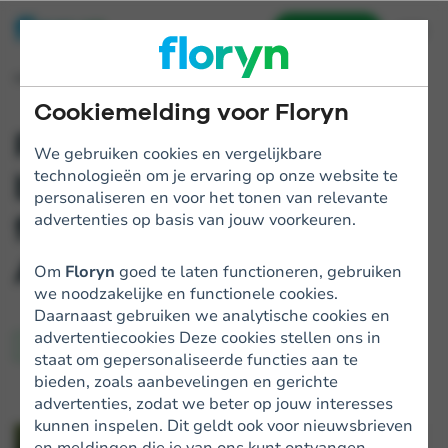
Aanvragen
Home
Blogs
People of Floryn: Rowald
Cookiemelding voor Floryn
People of Floryn: Rowald,
We gebruiken cookies en vergelijkbare
technologieën om je ervaring op onze website te
bourgondiër, balsport-
personaliseren en voor het tonen van relevante
fan én Partner Key
advertenties op basis van jouw voorkeuren.
Account Manager
Om
Floryn
goed te laten functioneren, gebruiken
we noodzakelijke en functionele cookies.
Daarnaast gebruiken we analytische cookies en
advertentiecookies Deze cookies stellen ons in
Floryn
staat om gepersonaliseerde functies aan te
bieden, zoals aanbevelingen en gerichte
advertenties, zodat we beter op jouw interesses
kunnen inspelen. Dit geldt ook voor nieuwsbrieven
en meldingen die je van ons kunt ontvangen.