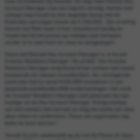
weer te kriebelen bij Rowald. De stap naar Partner Key
Account Manager was een logisch vervolg. Samen met
collega Joep houdt hij zich dagelijks bezig met de
financiële aanvragen boven de € 250.000. Zijn ervaring
binnen het Risk-team is hier ontzettend handig en
maakt dat hij het proces op rolletjes laat verlopen,
zonder al te veel heen en weer te ‘pingpongen’.
Naast dat Rowald Key Account Manager is, is hij ook
Investor Relations Manager. Hij vertelt: “Als Investor
Relations Manager onderhoud ik het contact met zowel
bestaande als nieuwe investeerders. Als vermogende
particulier kan je vanaf €100.000 investeren in een
gespreide portefeuille MKB ondernemingen. Het werk
als Investor Relations Manager sluit goed aan bij mijn
huidige rol als Key Account Manager. Ik krijg energie
van het contact met mensen en krijg de ruimte om, door
deze rollen te combineren, Floryn als organisatie nog
beter te leren kennen."
Terwijl hij zich voorbereidt op de reis bij Floryn én deze