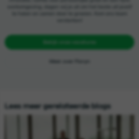
werkomgeving, dagen wij je uit om het beste uit jezelf
te halen en samen door te groeien. Kom ons team
versterken!
Bekijk onze vacatures
Meer over Floryn
Lees meer gerelateerde blogs